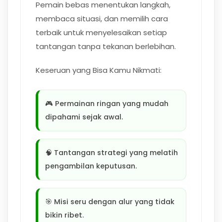
Pemain bebas menentukan langkah,
membaca situasi, dan memilih cara
terbaik untuk menyelesaikan setiap
tantangan tanpa tekanan berlebihan.
Keseruan yang Bisa Kamu Nikmati:
🎮 Permainan ringan yang mudah
dipahami sejak awal.
🧠 Tantangan strategi yang melatih
pengambilan keputusan.
🎯 Misi seru dengan alur yang tidak
bikin ribet.