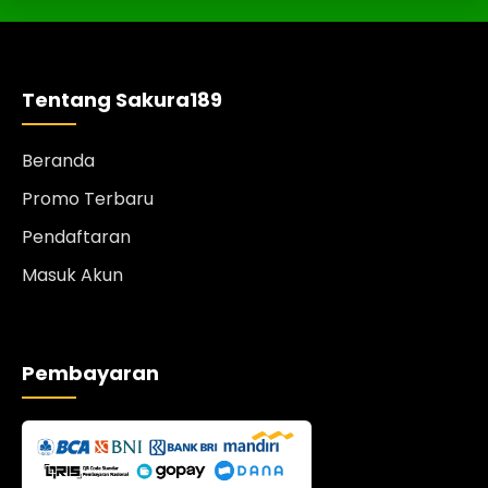
Kamu cukup masuk ke halaman SAKURA189,
ukuran layar.
memilih permainan yang sesuai dengan mood,
lalu mulai menyusun strategi. Navigasinya
dibuat sederhana agar sesi gaming bisa
Tentang Sakura189
langsung dimulai tanpa proses rumit.
Beranda
Promo Terbaru
Pendaftaran
Masuk Akun
Pembayaran