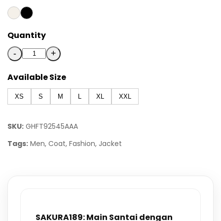
Quantity
-
+
Available Size
XS
S
M
L
XL
XXL
SKU:
GHFT92545AAA
Tags:
Men, Coat, Fashion, Jacket
SAKURA189: Main Santai dengan