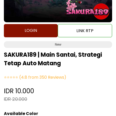
LOGIN
LINK RTP
New
SAKURA189 | Main Santai, Strategi
Tetap Auto Matang
⭐⭐⭐⭐⭐
(4.8 from 350 Reviews)
IDR 10.000
IDR 20.000
Available Color